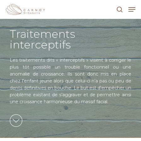
Traitements
Hit enter to search or ESC to close
interceptifs
Les traitements dits « interceptifs » visent à corriger le
plus tôt possible un trouble fonctionnel ou une
anomalie de croissance. Ils sont donc mis en place
chez l’enfant jeune alors que celui-ci n’a pas ou peu de
dents définitives en bouche. Le but est d’empêcher un
problème existant de s’aggraver et de permettre ainsi
une croissance harmonieuse du massif facial.