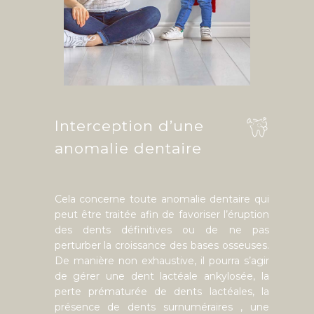
Interception d’une
anomalie dentaire
Cela concerne toute anomalie dentaire qui
peut être traitée afin de favoriser l’éruption
des dents définitives ou de ne pas
perturber la croissance des bases osseuses.
De manière non exhaustive, il pourra s’agir
de gérer une dent lactéale ankylosée, la
perte prématurée de dents lactéales, la
présence de dents surnuméraires , une