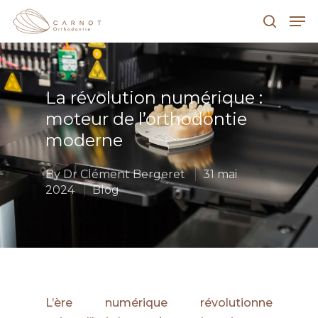
Hit enter to search or ESC to close
La révolution numérique :
moteur de l’orthodontie
moderne
By
Dr Clément Bergeret
31 mai
2024
Blog
L’ère numérique révolutionne